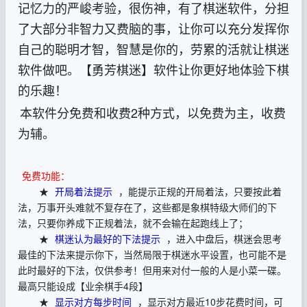
记忆力的严峻考验，很伤神，有了棋迷软件，分担
了大部分非智力又费脑的事，让你可以充分发挥你
自己的聪明才智，智慧是你的，劳累的活就让棋迷
软件做吧。【勇芳棋迷】软件让你更好地体验下棋
的乐趣！
本软件分免费和收费2种方式，以免费为主，收费
为辅。
免费功能：
★
开局着法提示
，能提示正规的开局着法，只要按此着
法，万事开头难就不复存在了，这些都是象棋特级大师们的下
法，只要你养成下正规着法，就不会输在起跑线上了；
★
棋迷认为最好的下法提示
，进入中盘后，棋迷会思考
最佳的下法来提示你下，当然局限于棋迷水平设置，也可能不是
此时最好的下法，仅供参考！但用来对付一般的人是小菜一碟。
最高只能设成【业余棋手4段】
★
显示对方每步时间
，显示对方最近10步花费时间，可