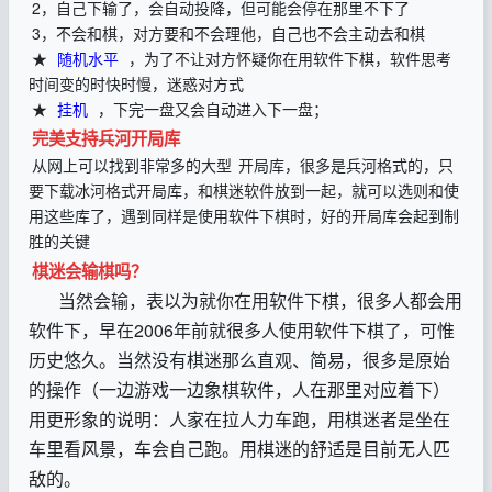
2，自己下输了，会自动投降，但可能会停在那里不下了
3，不会和棋，对方要和不会理他，自己也不会主动去和棋
★
随机水平
，为了不让对方怀疑你在用软件下棋，软件思考
时间变的时快时慢，迷惑对方式
★
挂机
，下完一盘又会自动进入下一盘；
完美支持兵河开局库
从网上可以找到非常多的大型
开局库，很多是兵河格式的，只
要下载冰河格式开局库，和棋迷软件放到一起，就可以选则和使
用这些库了，遇到同样是使用软件下棋时，好的开局库会起到制
胜的关键
棋迷会输棋吗？
当然会输，表以为就你在用软件下棋，很多人都会用
软件下，早在2006年前就很多人使用软件下棋了，可惟
历史悠久。当然没有棋迷那么直观、简易，很多是原始
的操作（一边游戏一边象棋软件，人在那里对应着下）
用更形象的说明：人家在拉人力车跑，用棋迷者是坐在
车里看风景，车会自己跑。用棋迷的舒适是目前无人匹
敌的。