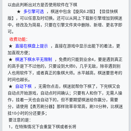
以由此判断出对方是否使用软件在下棋
★
多引擎可选
，棋迷中包含【旋风6.2版】【佳佳快棋
版】，可以任意及时切换。还可以从网上下载新引擎增加到棋迷
中，修改及为简易，只要在引擎文件夹中删除、新增、更名字即
可。
收费功能：
★
直接在棋盘上提示
，直接在游戏中显示出能下的着法，更
加直观方便；
★
棋迷下棋水平无限制
，免费的只能到业余4，要是遇到真正
的高手是下不过他的，只要设到大师0，几乎无敌，除非遇到别
人也用软件下，或者真正的象棋大师。水平越高，棋迷要思考的
时间也越长。
★
自动下棋
，无需你点击，棋迷就帮你下棋了，下完棋又会
自动点开始游戏，自动点时间确认；只要有人和你下，无需人操
作，挂着一天也会自动下的，但不要期望棋迷给你赢分，需要
分，请使用【勇芳刷分器】那样效率非常高，刷10分种，比棋迷
挂10小时的分还要多；
要注意的是：
1，在特殊情况下会重复下棋或者长将