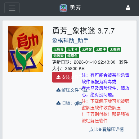
勇芳
勇芳_象棋迷 3.7.7
象棋辅助_助手
无病毒
无木马
无弹窗
无插件
无捆绑
无污染
纯绿色
更新日期：2026-01-10 22:43:30 软件
大小：35800 KB
注：有可能会被某些杀毒
安装文件下载
软件误报为病毒或
者木马及风险软件，请放
解压文件下载
心，绝对没问题。
注：下载解压版可能被强
旧版：gjkx
盗解压软件收费解压
！千万别付款！那是强盗
流氓解压软件
点此查看解压详情