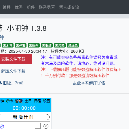
编程
优秀
组件
联系勇芳
留言或交流
_小闹钟 1.3.8
钟
无木马
无弹窗
无插件
无捆绑
无污染
纯绿色
：2025-04-30 20:34:17 软件大小：266 KB
注：有可能会被某些杀毒软件误报为病毒或
安装文件下载
者木马及风险软件，请放心，绝对没问题。
注：下载解压版可能被强盗解压软件收费解压
解压文件下载
！千万别付款！那是强盗流氓解压软件
旧版：7ra2
点此查看解压详情