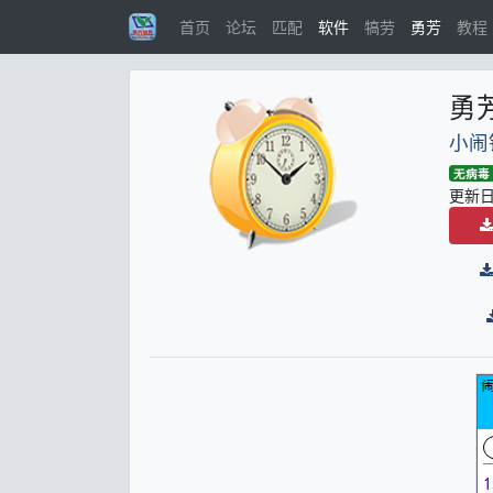
首页
论坛
匹配
软件
犒劳
勇芳
教程
勇芳
小闹
无病毒
更新日期