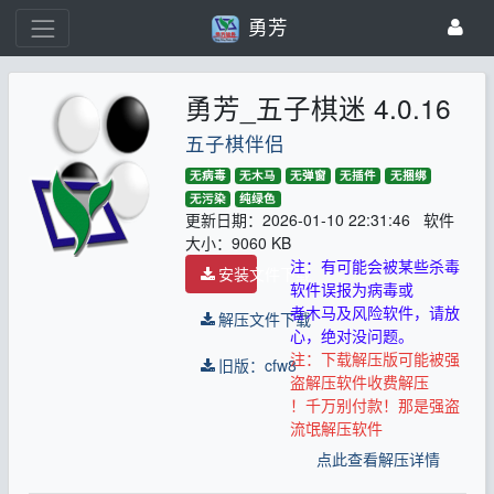
勇芳
勇芳_五子棋迷 4.0.16
五子棋伴侣
无病毒
无木马
无弹窗
无插件
无捆绑
无污染
纯绿色
更新日期：2026-01-10 22:31:46 软件
大小：9060 KB
注：有可能会被某些杀毒
安装文件下载
软件误报为病毒或
者木马及风险软件，请放
解压文件下载
心，绝对没问题。
注：下载解压版可能被强
旧版：cfw8
盗解压软件收费解压
！千万别付款！那是强盗
流氓解压软件
点此查看解压详情