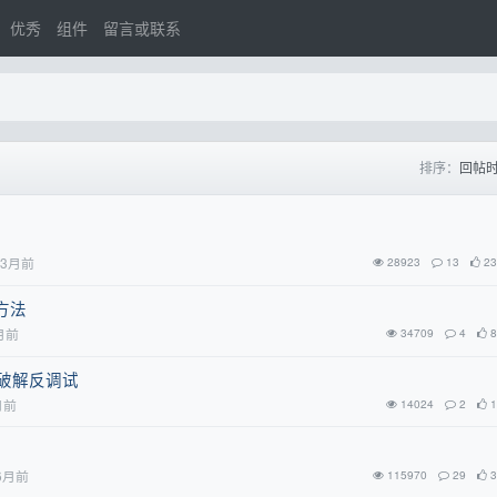
优秀
组件
留言或联系
排序：
回帖
3月前
28923
13
23
方法
月前
34709
4
8
：破解反调试
月前
14024
2
1
6月前
115970
29
3