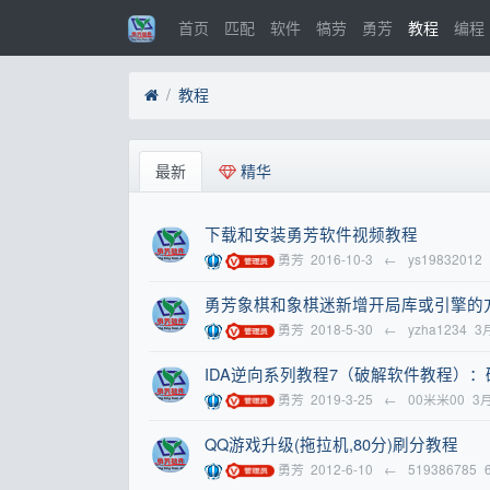
首页
匹配
软件
犒劳
勇芳
教程
编程
教程
最新
精华
下载和安装勇芳软件视频教程
勇芳
2016-10-3
←
ys19832012
勇芳象棋和象棋迷新增开局库或引擎的
勇芳
2018-5-30
←
yzha1234
3
IDA逆向系列教程7（破解软件教程）
勇芳
2019-3-25
←
00米米00
3
QQ游戏升级(拖拉机,80分)刷分教程
勇芳
2012-6-10
←
519386785