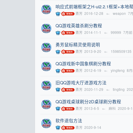
响应式前端框架之H-ui2.2.1框架+本
勇芳
2016-12-28
←
weapon
7
QQ游戏英雄杀刷分教程
勇芳
2014-11-1
←
99999
7月前
勇芳鼠标精灵使用说明
勇芳
2013-9-20
←
1598509135
QQ游戏新中国象棋刷分教程
勇芳
2012-6-19
←
yingfeng
8月
旧QQ游戏大厅进游戏方法
勇芳
2020-11-29
←
tingting
202
QQ游戏桌球刷分2D桌球刷分教程
勇芳
2013-6-5
←
麻科
2020-9-1
软件退包方法
勇芳
2020-9-14