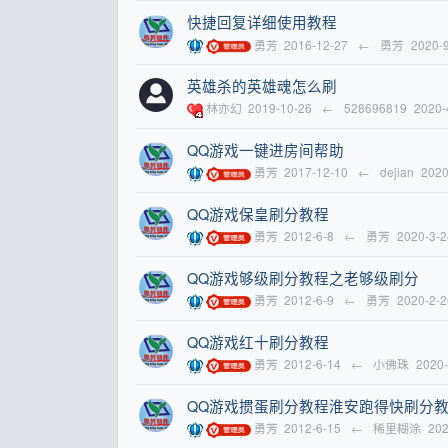
快捷回复详细使用教程
勇芳
2016-12-27
←
勇芳
2020-
英雄杀的英雄魂怎么刷
林亦幻
2019-10-26
←
528696819
2020-
QQ游戏一键进房间帮助
勇芳
2017-12-10
←
dejian
2020
QQ游戏保皇刷分教程
勇芳
2012-6-8
←
勇芳
2020-3-2
QQ游戏够级刷分教程之老够级刷分
勇芳
2012-6-9
←
勇芳
2020-2-2
QQ游戏红十刷分教程
勇芳
2012-6-14
←
小佛珠
2020-
QQ游戏掼蛋刷分教程淮安跑得快刷分
勇芳
2012-6-15
←
稀里糊涂
202