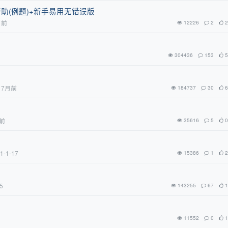
地帮助(例题)+新手易用无错误版
月前
12226
2
2
304436
153
5
7月前
184737
30
6
前
35616
5
0
1-1-17
15386
1
2
5
143255
67
1
11552
0
1