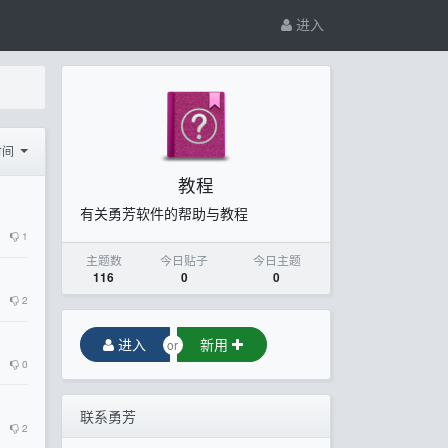
进入
时间
教程
有关勇芳软件的帮助与教程
1
主题数
今日贴子
今日主题
116
0
0
2
进入
新用
or
0
联系勇芳
2