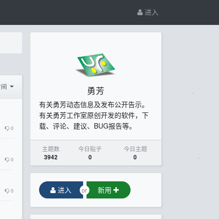
进入
时间
勇芳
有关勇芳动态信息及发布公开告示。
有关勇芳工作室原创开发的软件，下
载、评论、建议、BUG报告等。
0
主题数
今日贴子
今日主题
3942
0
0
0
进入
新用
or
0