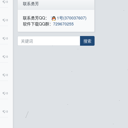
0
联系勇芳
联系勇芳QQ：
1号(370037607)
0
软件下载QQ群：
729670255
0
搜索
0
0
0
0